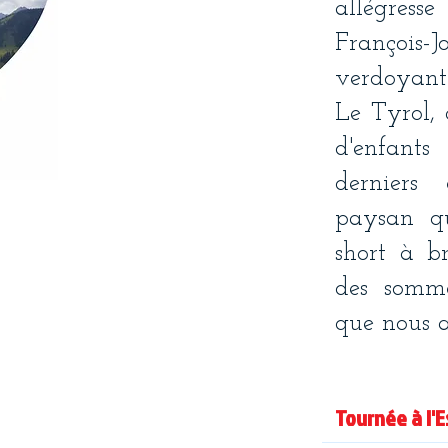
allégres
François-J
verdoyante
Le Tyrol, 
d'enfants
derniers
paysan qu
short à br
des somme
que nous a
Tournée à l'