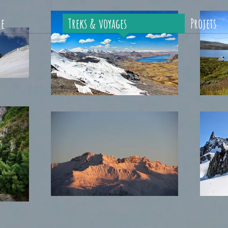
me
Treks & voyages
Projets