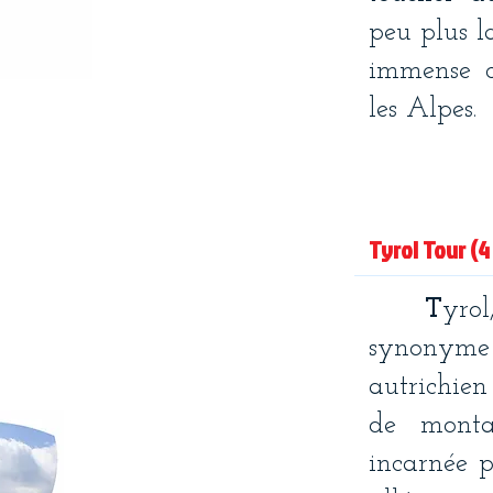
peu plus l
immense c
les Alpes.
​Tyrol Tour (
T
yrol
synonyme 
autrichien
de monta
incarnée p