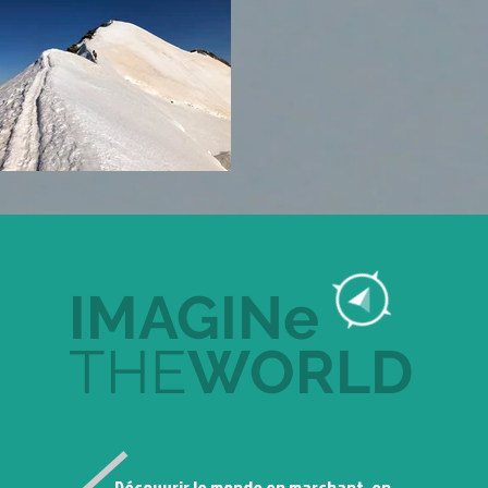
IMAGINe
THE
WORLD
Découvrir le monde en marchant, en