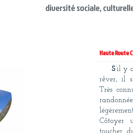
diversité sociale, culturel
​Haute Route C
S
’il y
rêver, il 
Très conn
randonnée, 
légèrement
Côtoyer 
toucher d