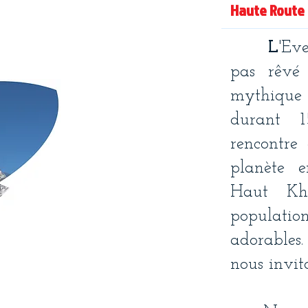
​Haute Route 
L
'Eve
pas rêvé
mythique 
durant 1
rencontre
planète e
Haut Kh
populati
adorables
nous invit