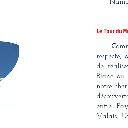
Namast
Le Tour du Mo
C
omm
respecte, 
de réali
Blanc ou 
notre cher
découverte
entre Pa
Valais... 