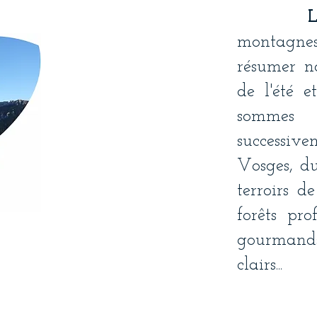
montagne
résumer n
de l'été 
sommes 
successiv
Vosges, du
terroirs d
forêts pro
gourmands
clairs...