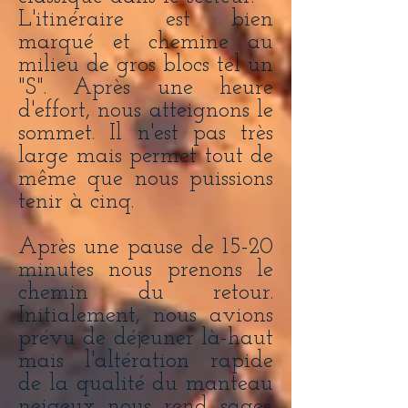
L'itinéraire est bien
marqué et chemine au
milieu de gros blocs tel un
"S". Après une heure
d'effort, nous atteignons le
sommet. Il n'est pas très
large mais permet tout de
même que nous puissions
tenir à cinq.
Après une pause de 15-20
minutes nous prenons le
chemin du retour.
Initialement, nous avions
prévu de déjeuner là-haut
mais l'altération rapide
de la qualité du manteau
neigeux nous rend sages.