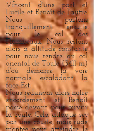
Vincent d'une part et
Lucile et Benoît de l'autre.
Nous partons
tranquillement ensuite
pour le col des
Flambeaux. Nous restons
alors à altitude constante
pour nous rendre au col
oriental de Toule (3411 m)
d'où démarre la voie
normale escaladant la
face Est.
Nous réduisons alors notre
encordement et Benoît
passe devant pour ouvrir
la route. Cela attaque sec
par une courte, mais rude
montée pour atteindre le