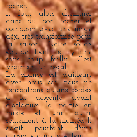
rocher.
Il faut alors cheminer
dans du bon rocher et
composer avec une neige
déjà très transformée pour
la saison. Notre solide
équipe tient le rythme
sans coup faillir. C'est
vraiment un régal.
La chance est d'ailleurs
avec nous car nous ne
rencontrons qu'une cordée
à la descente avant
d'attaquer la partie en
mixte et une autre
seulement à la montée. Il
s'agit pourtant d'une
classique dans le secteur.