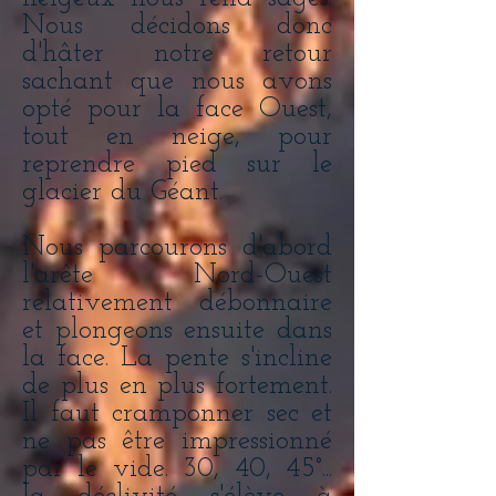
Nous décidons donc
d'hâter notre retour
sachant que nous avons
opté pour la face Ouest,
tout en neige, pour
reprendre pied sur le
glacier du Géant.
Nous parcourons d'abord
l'arête Nord-Ouest
relativement débonnaire
et plongeons ensuite dans
la face. La pente s'incline
de plus en plus fortement.
Il faut cramponner sec et
ne pas être impressionné
par le vide. 30, 40, 45°...