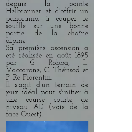
depuis la pointe
Helbronner et d'offrir un
panorama à couper le
souffle sur une bonne
partie de la chaîne
alpine.
Sa première ascension a
été réalisée en août 1895
par G. Robba, L.
Vaccarone, C. Thérisod et
P. Re-Fiorentin.
Il s'agit d'un terrain de
jeux idéal pour s'initier à
une course courte de
niveau AD (voie de la
face Ouest).