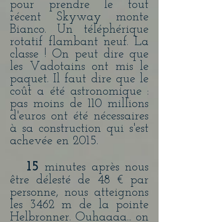
pour prendre le tout
récent Skyway monte
Bianco. Un téléphérique
rotatif flambant neuf. La
classe ! On peut dire que
les Vadotains ont mis le
paquet. Il faut dire que le
coût a été astronomique :
pas moins de 110 millions
d'euros ont été nécessaires
à sa construction qui s'est
achevée en 2015.
15
minutes après nous
être délesté de 48 € par
personne, nous atteignons
les 3462 m de la pointe
Helbronner. Ouhaaaa... on