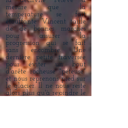
la déclivité s'élève à
mesure que la
température se fait
étouffante. Vincent taille
de de bonnes marches
pour assurer la
progression qui se fait
sans encombre. Une
dernière petite traversée
pour éviter un bout
d'arête rocheuse "péteuse"
et nous reprenons pied sur
le glacier. Il ne nous reste
alors plus qu'à rejoindre le
téléphérique, ravis d'une
si belle journée.