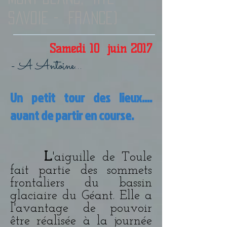
Savoie - France)
Same
di 10 juin 2017
- A Antoine...
Un petit tour des lieux....
avant de partir en course.
L
'aiguille de Toule
fait partie des sommets
frontaliers du bassin
glaciaire du Géant. Elle a
l'avantage de pouvoir
être réalisée à la journée