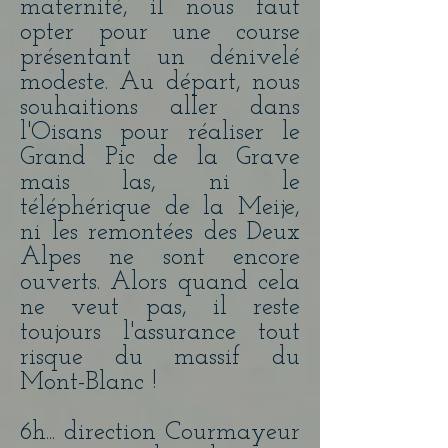
maternité, il nous faut
opter pour une course
présentant un dénivelé
modeste. Au départ, nous
souhaitions aller dans
l'Oisans pour réaliser le
Grand Pic de la Grave
mais las, ni le
téléphérique de la Meije,
ni les remontées des Deux
Alpes ne sont encore
ouverts. Alors quand cela
ne veut pas, il reste
toujours l'assurance tout
risque du massif du
Mont-Blanc !
6h... direction Courmayeur