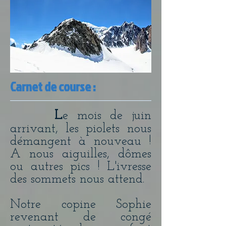
Carnet de course :
L
e mois de juin
arrivant, les piolets nous
démangent à nouveau !
A nous aiguilles, dômes
ou autres pics ! L'ivresse
des sommets nous attend.
Notre copine Sophie
revenant de congé