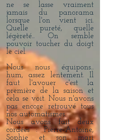
ne se lasse vraiment
jamais du panorama
lorsque l'on vient ici.
Quelle pureté, quelle
légèreté... On semble
pouvoir toucher du doigt
le ciel.
Nous nous équipons...
hum, assez lentement. Il
faut l'avouer c'est la
première de la saison et
cela se voit. Nous n'avons
pas encore retrouvé tous
nos automatismes.
Nous avons fait deux
cordées : Pierre-Antoine,
Sophie et son mari