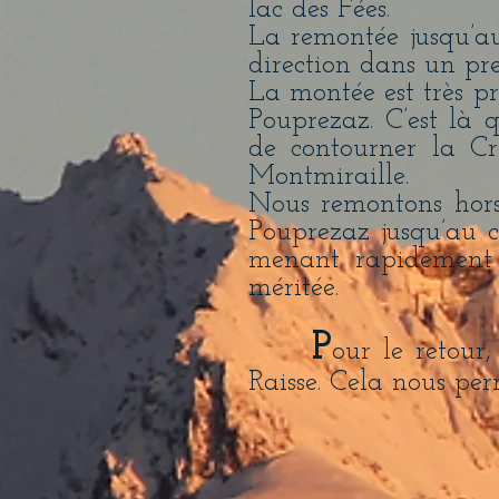
lac des Fées.
La remontée jusqu’a
direction dans un pr
La montée est très pr
Pouprezaz. C’est là
de contourner la Crê
Montmiraille.
Nous remontons hors
Pouprezaz jusqu’au c
menant rapidement 
méritée.
P
our le retour
Raisse. Cela nous per
Les Aravis au loin