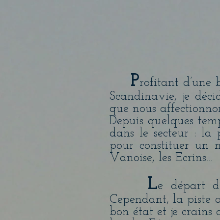
P
rofitant d’une 
Scandinavie, je déci
que nous affectionnon
Depuis quelques temp
dans le secteur : la
pour constituer un 
Vanoise, les Ecrins…
L
e départ d
Cependant, la piste a
bon état et je crain