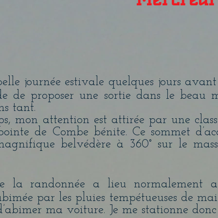
belle journée estivale quelques jours avan
de de proposer une sortie dans le beau 
s tant.
s, mon attention est attirée par une clas
 pointe de Combe bénite. Ce sommet d’accè
magnifique belvédère à 360° sur le mass
e la randonnée a lieu normalement a
bimée par les pluies tempétueuses de mai-j
s d’abimer ma voiture. Je me stationne don