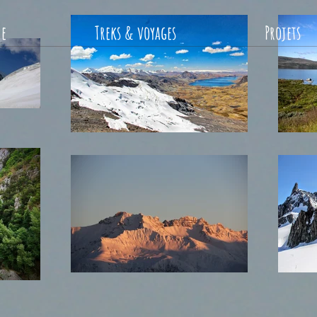
me
Treks & voyages
Projets