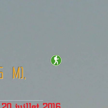
5 m),
e
20 juillet 2016