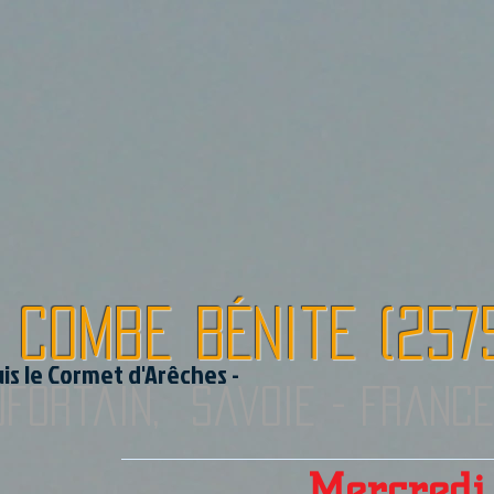
 Combe bénite (257
uis le Cormet d'Arêches -
fortain, Savoie - Franc
Mercredi 