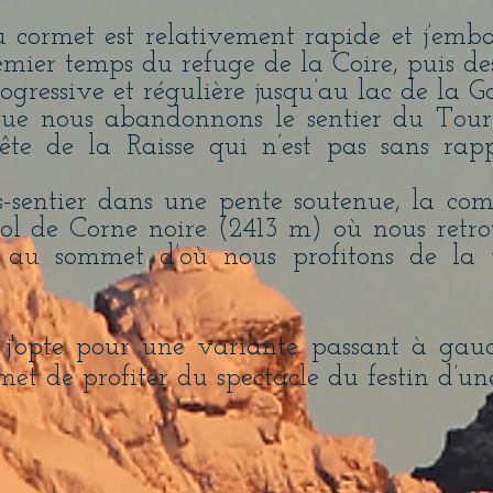
u cormet est relativement rapide et j’em
emier temps du refuge de la Coire, puis de
ogressive et régulière jusqu’au lac de la G
 que nous abandonnons le sentier du Tour
te de la Raisse qui n’est pas sans rapp
-sentier dans une pente soutenue, la com
ol de Corne noire (2413 m) où nous retr
au sommet d’où nous profitons de la 
, j'opte pour une variante passant à gau
met de profiter du spectacle du festin d’u