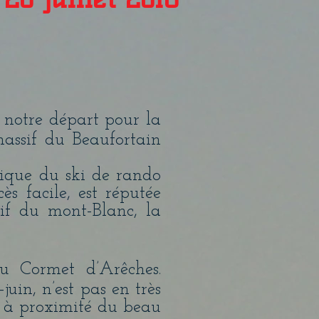
t notre départ pour la
massif du Beaufortain
sique du ski de rando
s facile, est réputée
if du mont-Blanc, la
u Cormet d’Arêches.
uin, n’est pas en très
c à proximité du beau