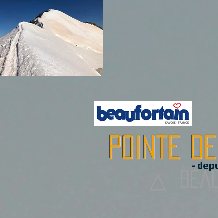
Pointe de
- dep
△
Beau